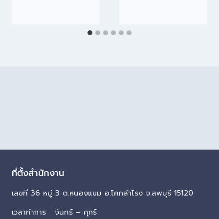
ที่ตั้งสำนักงาน
เลขที่ 36 หมู่ 3 ต.หนองแขม อ.โคกสำโรง จ.ลพบุรี 15120
เวลาทำการ จันทร์ – ศุกร์