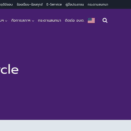
ะพฤติมิชอบ
ร้องเรียน-ร้องทุกข์
E-Service
คู่มือประชาชน
กระดานสนทนา
มฯ
กิจการสภาฯ
กระดานสนทนา
ติดต่อ อบต.
ycle