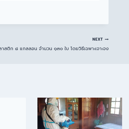
NEXT
พลาสติก ๘ แกลลอน จำนวน ๑๓๐ ใบ โดยวิธีเฉพาะเจาะจง