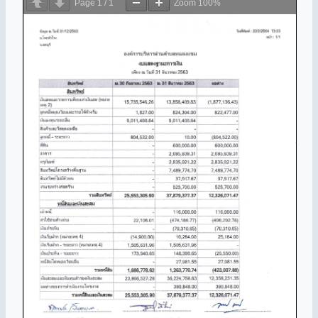
Page
1
/
1
Zoom
100%