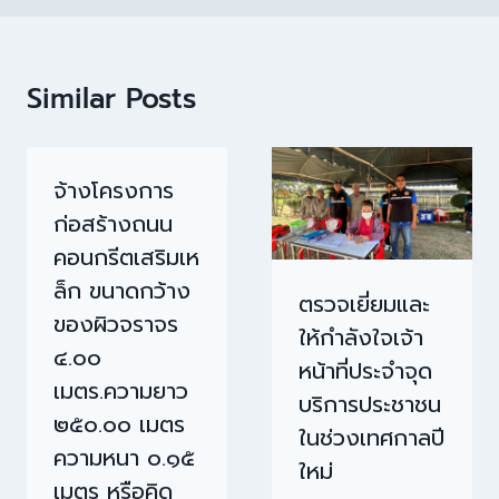
Similar Posts
จ้างโครงการ
ก่อสร้างถนน
คอนกรีตเสริมเห
ล็ก ขนาดกว้าง
ตรวจเยี่ยมและ
ของผิวจราจร
ให้กำลังใจเจ้า
๔.๐๐
หน้าที่ประจำจุด
เมตร.ความยาว
บริการประชาชน
๒๕๐.๐๐ เมตร
ในช่วงเทศกาลปี
ความหนา ๐.๑๕
ใหม่
เมตร หรือคิด