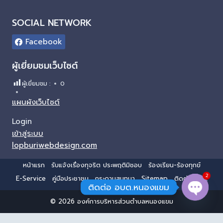
SOCIAL NETWORK
Facebook
ผู้เยี่ยมชมเว็บไซต์
ผู้เยี่ยมชม :
0
แผนผังเว็บไซต์
Login
เข้าสู่ระบบ
lopburiwebdesign.com
หน้าแรก
รับแจ้งเรื่องทุจริต ประพฤติมิชอบ
ร้องเรียน-ร้องทุกข์
2
E-Service
คู่มือประชาชน
กระดานสนทนา
Sitemap
ติดต่อ อบต.
ติดต่อ อบต.หนองแขม
© 2026 องค์การบริหารส่วนตำบลหนองแขม
Open 