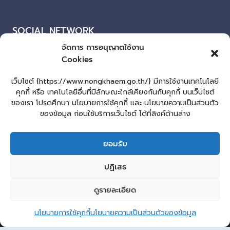
SOCIAL NETWORK
จัดการ การอนุญาตใช้งาน
Facebook
Cookies
ผู้เยี่ยมชมเว็บไซต์
เว็บไซต์ {https://www.nongkhaem.go.th/} มีการใช้งานเทคโนโลยี
คุกกี้ หรือ เทคโนโลยีอื่นที่มีลักษณะใกล้เคียงกันกับคุกกี้ บนเว็บไซต์
ผู้เยี่ยมชม :
17
ของเรา โปรดศึกษา นโยบายการใช้คุกกี้ และ นโยบายความเป็นส่วนตัว
แผนผังเว็บไซต์
ของข้อมูล ก่อนใช้บริการเว็บไซต์ ได้ที่ลิงค์ด้านล่าง
Login
ยอมรับ
เข้าสู่ระบบ
lopburiwebdesign.com
ปฏิเสธ
หน้าแรก
รับแจ้งเรื่องทุจริต ประพฤติมิชอบ
ร้องเรียน-ร้องทุกข์
ดูรายละเอียด
2
E-Service
คู่มือประชาชน
กระดานสนทนา
Sitemap
ติดต่อ อบต.
ติดต่อ อบต.หนองแขม
นโยบายการใช้คุกกี้
นโยบายความเป็นส่วนตัวของข้อมูล
© 2026 องค์การบริหารส่วนตำบลหนองแขม
Open 