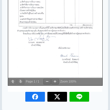
Page
1
/
1
Zoom
100%