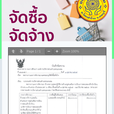
Page
1
/
1
Zoom
100%