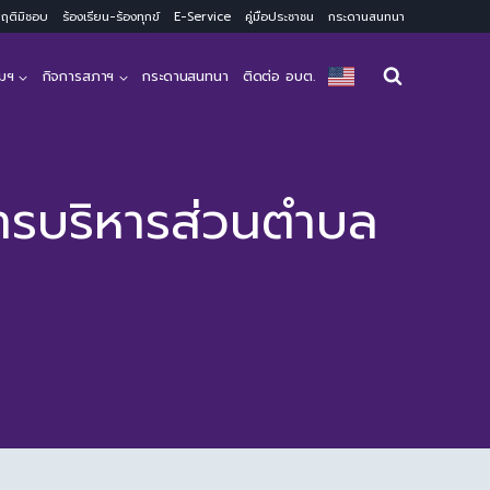
ะพฤติมิชอบ
ร้องเรียน-ร้องทุกข์
E-Service
คู่มือประชาชน
กระดานสนทนา
มฯ
กิจการสภาฯ
กระดานสนทนา
ติดต่อ อบต.
ารบริหารส่วนตำบล