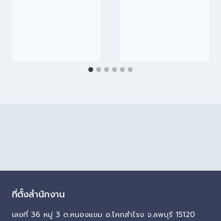
ที่ตั้งสำนักงาน
เลขที่ 36 หมู่ 3 ต.หนองแขม อ.โคกสำโรง จ.ลพบุรี 15120