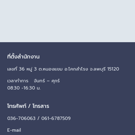
ที่ตั้งสำนักงาน
เลขที่ 36 หมู่ 3 ต.หนองแขม อ.โคกสำโรง จ.ลพบุรี 15120
เวลาทำการ จันทร์ – ศุกร์
08:30 -16:30 น.
โทรศัพท์ / โทรสาร
036-706063 / 061-6787509
E-mail