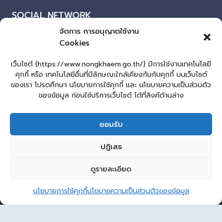
SOCIAL NETWORK
จัดการ การอนุญาตใช้งาน
Facebook
Cookies
ผู้เยี่ยมชมเว็บไซต์
เว็บไซต์ {https://www.nongkhaem.go.th/} มีการใช้งานเทคโนโลยี
คุกกี้ หรือ เทคโนโลยีอื่นที่มีลักษณะใกล้เคียงกันกับคุกกี้ บนเว็บไซต์
ผู้เยี่ยมชม :
1
ของเรา โปรดศึกษา นโยบายการใช้คุกกี้ และ นโยบายความเป็นส่วนตัว
แผนผังเว็บไซต์
ของข้อมูล ก่อนใช้บริการเว็บไซต์ ได้ที่ลิงค์ด้านล่าง
Login
ยอมรับ
เข้าสู่ระบบ
lopburiwebdesign.com
ปฏิเสธ
หน้าแรก
รับแจ้งเรื่องทุจริต ประพฤติมิชอบ
ร้องเรียน-ร้องทุกข์
ดูรายละเอียด
2
E-Service
คู่มือประชาชน
กระดานสนทนา
Sitemap
ติดต่อ อบต.
ติดต่อ อบต.หนองแขม
นโยบายการใช้คุกกี้
นโยบายความเป็นส่วนตัวของข้อมูล
© 2026 องค์การบริหารส่วนตำบลหนองแขม
Open 