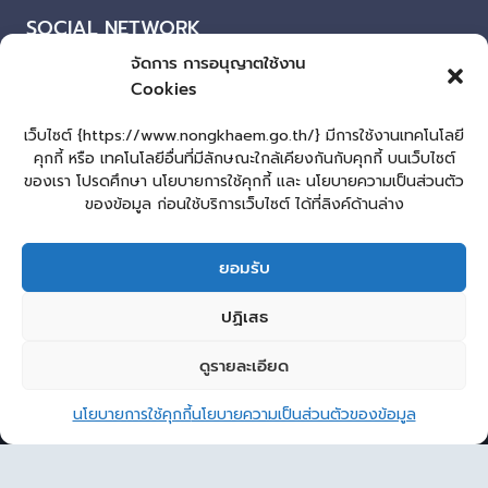
SOCIAL NETWORK
จัดการ การอนุญาตใช้งาน
Facebook
Cookies
ผู้เยี่ยมชมเว็บไซต์
เว็บไซต์ {https://www.nongkhaem.go.th/} มีการใช้งานเทคโนโลยี
คุกกี้ หรือ เทคโนโลยีอื่นที่มีลักษณะใกล้เคียงกันกับคุกกี้ บนเว็บไซต์
ผู้เยี่ยมชม :
3
ของเรา โปรดศึกษา นโยบายการใช้คุกกี้ และ นโยบายความเป็นส่วนตัว
แผนผังเว็บไซต์
ของข้อมูล ก่อนใช้บริการเว็บไซต์ ได้ที่ลิงค์ด้านล่าง
Login
ยอมรับ
เข้าสู่ระบบ
lopburiwebdesign.com
ปฏิเสธ
หน้าแรก
รับแจ้งเรื่องทุจริต ประพฤติมิชอบ
ร้องเรียน-ร้องทุกข์
ดูรายละเอียด
2
E-Service
คู่มือประชาชน
กระดานสนทนา
Sitemap
ติดต่อ อบต.
ติดต่อ อบต.หนองแขม
นโยบายการใช้คุกกี้
นโยบายความเป็นส่วนตัวของข้อมูล
© 2026 องค์การบริหารส่วนตำบลหนองแขม
Open 