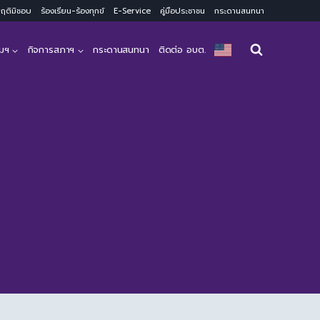
ะพฤติมิชอบ
ร้องเรียน-ร้องทุกข์
E-Service
คู่มือประชาชน
กระดานสนทนา
มฯ
กิจการสภาฯ
กระดานสนทนา
ติดต่อ อบต.