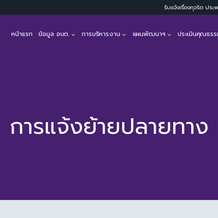
รับแจ้งเรื่องทุจริต ปร
หน้าแรก
ข้อมูล อบต.
การบริหารงาน
แผนพัฒนาฯ
ประเมินคุณธรร
การแจ้งย้ายปลายทาง