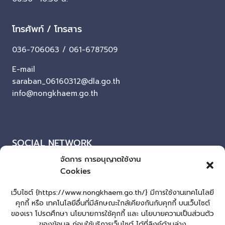
โทรศัพท์ / โทรสาร
036-706063 / 061-6787509
E-mail
saraban_06160312@dla.go.th
info@nongkhaem.go.th
SOCIAL NETWORK
จัดการ การอนุญาตใช้งาน
Facebook
Cookies
ผู้เยี่ยมชมเว็บไซต์
เว็บไซต์ {https://www.nongkhaem.go.th/} มีการใช้งานเทคโนโลยี
คุกกี้ หรือ เทคโนโลยีอื่นที่มีลักษณะใกล้เคียงกันกับคุกกี้ บนเว็บไซต์
ผู้เยี่ยมชม :
443
ของเรา โปรดศึกษา นโยบายการใช้คุกกี้ และ นโยบายความเป็นส่วนตัว
แผนผังเว็บไซต์
ของข้อมูล ก่อนใช้บริการเว็บไซต์ ได้ที่ลิงค์ด้านล่าง